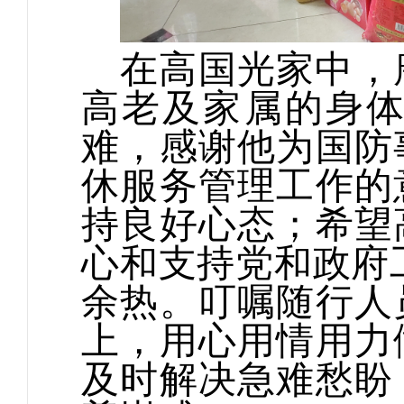
在高国光家中，
高老及家属的身
难，感谢他为国防
休服务管理工作的
持良好心态；希望
心和支持党和政府
余热。叮嘱随行人
上，用心用情用力
及时解决急难愁盼