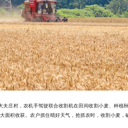
镇大夫庄村，农机手驾驶联合收割机在田间收割小麦、种植
迎来大面积收获。农户抓住晴好天气，抢抓农时，收割小麦，确