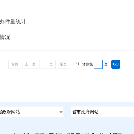
办件量统计
计情况
1 / 1
首页
上一页
下一页
尾页
转到第
页